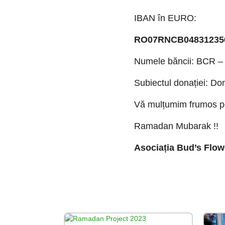
IBAN în EURO:
RO07RNCB04831235
Numele băncii: BCR – 
Subiectul
donației: D
Vă mulțumim frumos pen
Ramadan Mubarak !!
Asociația Bud’s Flow