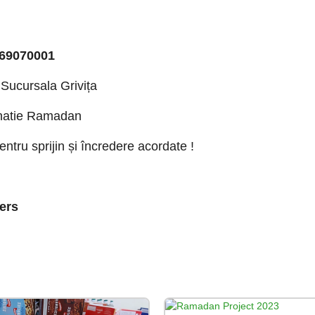
69070001
Sucursala Grivița
onatie Ramadan
tru sprijin și încredere acordate !
ers