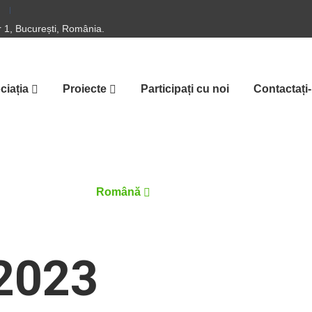
or 1, București, România.
ciația
Proiecte
Participați cu noi
Contactați
Română
2023