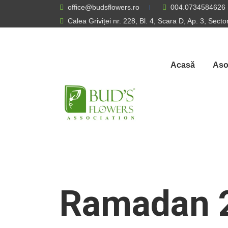
office@budsflowers.ro
004.0734584626
Calea Griviței nr. 228, Bl. 4, Scara D, Ap. 3, Sect
Acasă
Aso
Ramadan 