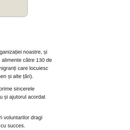
ganizației noastre, și
de alimente către 130 de
migranți care locuiesc
n și alte țări).
xprime sincerele
u și ajutorul acordat
 voluntarilor dragi
t cu succes.