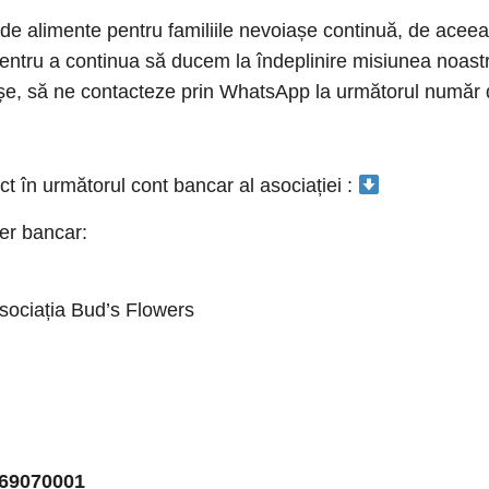
e alimente pentru familiile nevoiașe continuă, de aceea
pentru a continua să ducem la îndeplinire misiunea noast
așe, să ne contacteze prin WhatsApp la următorul număr 
 în următorul cont bancar al asociației :
fer bancar:
sociația Bud’s Flowers
69070001