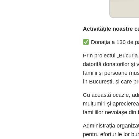
Activitățile noastre 
Donația a 130 de p
Prin proiectul „Bucuria 
datorită donatorilor și
familii și persoane mus
în București, și care pr
Cu această ocazie, admi
mulțumiri și aprecierea 
familiilor nevoiașe din
Administrația organizaț
pentru eforturile lor b