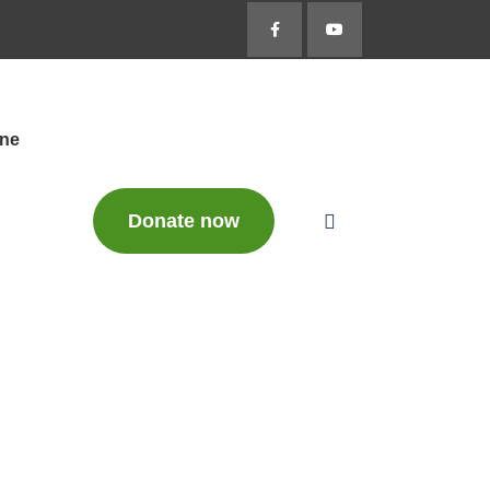
-ne
Donate now