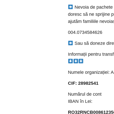
Nevoia de pachete d
doresc să ne sprijine 
ajutăm familiile nevoi
004.0734584626
Sau să doneze direct
Informații pentru trans
Numele organizației: A
CIF: 28982541
Numărul de cont
IBAN în Lei:
RO32RNCB00861235