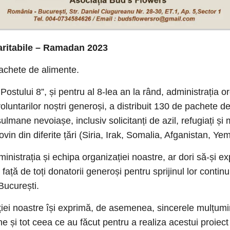
caritabile – Ramadan 2023
achete de alimente.
Postului 8”, și pentru al 8-lea an la rând, administrația or
 voluntarilor noștri generoși, a distribuit 130 de pachete 
ulmane nevoiașe, inclusiv solicitanți de azil, refugiați și 
ovin din diferite țări (Siria, Irak, Somalia, Afganistan, Yeme
nistrația și echipa organizației noastre, ar dori să-și e
față de toți donatorii generoși pentru sprijinul lor continu
 București.
iei noastre își exprimă, de asemenea, sincerele mulțumiri
une și tot ceea ce au făcut pentru a realiza acestui proiec