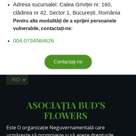
Adresa sucursalei: Calea Griviței nr. 160,
clădirea nr 42, Sector 1, București, România
Pentru alte modalități de a sprijini persoanele
vulnerabile, contactați-ne:
004.0734584626
Contactaţi-ne
AR
RO
EN
ASOCIAȚIA BUD’S
FLOWERS
Este O organizație Neguvernamentală care
urmărește să promoveze și să apere drepturile