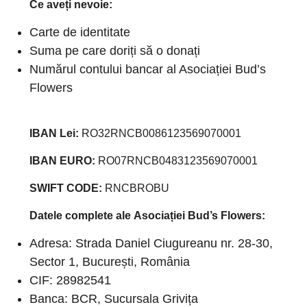
Ce aveți nevoie:
Carte de identitate
Suma pe care doriți să o donați
Numărul contului bancar al Asociației Bud’s
Flowers
IBAN Lei:
RO32RNCB0086123569070001
IBAN EURO:
RO07RNCB0483123569070001
SWIFT CODE:
RNCBROBU
Datele complete ale
Asociației Bud
’s Flowers
:
Adresa: Strada Daniel Ciugureanu nr. 28-30,
Sector 1, București, România
CIF: 28982541
Banca: BCR, Sucursala Grivița