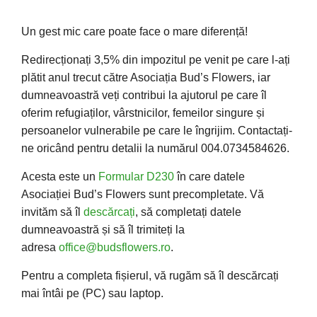
Un gest mic care poate face o mare diferență!
Redirecționați 3,5% din impozitul pe venit pe care l-ați
plătit anul trecut către Asociația Bud’s Flowers, iar
dumneavoastră veți contribui la ajutorul pe care îl
oferim refugiaților, vârstnicilor, femeilor singure și
persoanelor vulnerabile pe care le îngrijim. Contactați-
ne oricând pentru detalii la numărul 004.0734584626.
Acesta este un
Formular D230
în care datele
Asociației Bud’s Flowers sunt precompletate. Vă
invităm să îl
descărcați
, să completați datele
dumneavoastră și să îl trimiteți la
adresa
office@budsflowers.ro
.
Pentru a completa fișierul, vă rugăm să îl descărcați
mai întâi pe (PC) sau laptop.