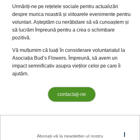
Urmăriți-ne pe rețelele sociale pentru actualizări
despre munca noastră și viitoarele evenimente pentru
voluntari. Așteptăm cu nerăbdare să vă cunoaștem și
să lucrăm împreună pentru a crea o schimbare
pozitivă.
Vă mulțumim că luați în considerare voluntariatul la
Asociația Bud’s Flowers. Împreună, să avem un
impact semnificativ asupra vieților celor pe care îi
ajutăm.
contactaţi-ne
I
Abonați-vă la newsletter-ul nostru