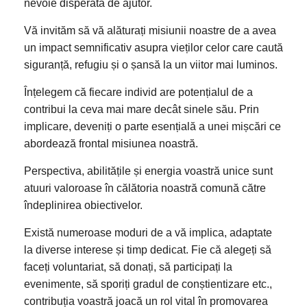
nevoie disperată de ajutor.
Vă invităm să vă alăturați misiunii noastre de a avea
un impact semnificativ asupra vieților celor care caută
siguranță, refugiu și o șansă la un viitor mai luminos.
Înțelegem că fiecare individ are potențialul de a
contribui la ceva mai mare decât sinele său. Prin
implicare, deveniți o parte esențială a unei mișcări ce
abordează frontal misiunea noastră.
Perspectiva, abilitățile și energia voastră unice sunt
atuuri valoroase în călătoria noastră comună către
îndeplinirea obiectivelor.
Există numeroase moduri de a vă implica, adaptate
la diverse interese și timp dedicat. Fie că alegeți să
faceți voluntariat, să donați, să participați la
evenimente, să sporiți gradul de conștientizare etc.,
contribuția voastră joacă un rol vital în promovarea