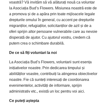
voastră? Vă invităm să vă alăturați nouă ca voluntar
la Asociația Bud’s Flowers. Misiunea noastră este de
a promova și de a apăra prin toate mijloacele legale
drepturile omului în general, cu accent pe drepturile
migranților, refugiaților, solicitanților de azil și de a
oferi sprijin altor persoane vulnerabile care au nevoie
disperată de ajutor. Cu ajutorul vostru, credem că
putem crea o schimbare durabilă.
De ce să fiți voluntari la noi
La Asociația Bud’s Flowers, voluntarii sunt esența
inițiativelor noastre. Prin dedicarea timpului și
abilităților voastre, contribuiți la atingerea obiectivelor
noastre. Fie că sunteți interesați de coordonarea
evenimentelor, activități de informare, sprijin
administrativ etc., există un loc pentru voi aici.
Ce puteți aștepta