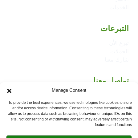
الخدمات
التبرعات
تبرع الأن
الحملات
شارك معنا
تواصل معنا
Manage Consent
Calea Griviței 228, București
To provide the best experiences, we use technologies like cookies to store
004.0734584626
and/or access device information. Consenting to these technologies will
office@budsflowers.ro
allow us to process data such as browsing behaviour or unique IDs on this
site. Not consenting or withdrawing consent, may adversely affect certain
features and functions.